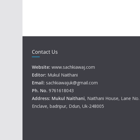
Contact Us
Website:
www.sachkiawaj.com
Editor:
Mukul Naithani
Email:
sachkiawajuk@gmail.com
Ph. No.
9761618043
Address: Mukul
Naithani
, Naithani House, Lane No
Enclave, badripur, Ddun, Uk-248005