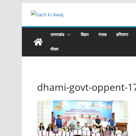
Skip
to
content
उत्तराखंड
बिहार
पंजाब
हरियाणा
मौसम
dhami-govt-oppent-1