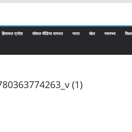
हिमाचल प्रदेश
सोशल मीडिया वायरल
भारत
खेल
स्वास्थ्य
शिक्षा
780363774263_v (1)