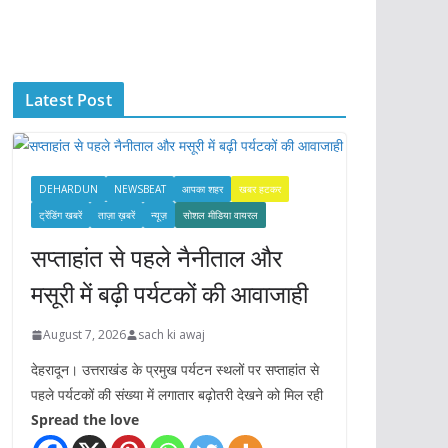
c
h
i
Latest Post
v
e
s
DEHARDUN
NEWSBEAT
आपका शहर
खबर हटकर
ट्रेंडिंग खबरें
ताज़ा ख़बरें
न्यूज़
सोशल मीडिया वायरल
सप्ताहांत से पहले नैनीताल और
मसूरी में बढ़ी पर्यटकों की आवाजाही
August 7, 2026
sach ki awaj
देहरादून। उत्तराखंड के प्रमुख पर्यटन स्थलों पर सप्ताहांत से
पहले पर्यटकों की संख्या में लगातार बढ़ोतरी देखने को मिल रही
Spread the love