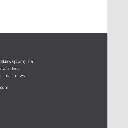
chkiawaj.com) is a
al in India.
he latest news.
.com