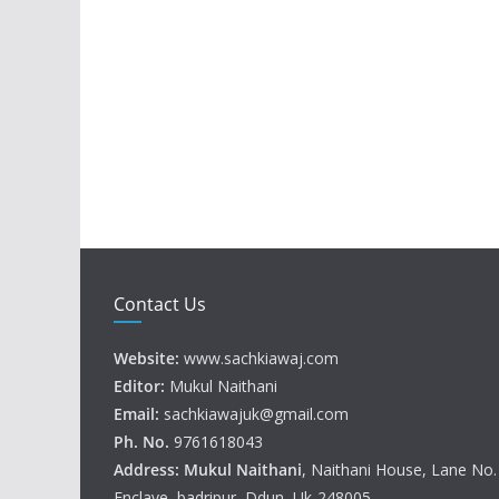
Contact Us
Website:
www.sachkiawaj.com
Editor:
Mukul Naithani
Email:
sachkiawajuk@gmail.com
Ph. No.
9761618043
Address: Mukul
Naithani
, Naithani House, Lane No
Enclave, badripur, Ddun, Uk-248005