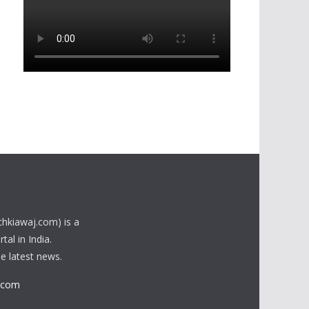
chkiawaj.com) is a
al in India.
he latest news.
.com