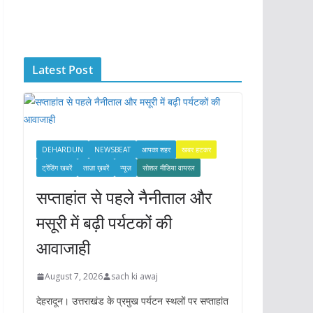
c
h
i
Latest Post
v
e
s
DEHARDUN
NEWSBEAT
आपका शहर
खबर हटकर
ट्रेंडिंग खबरें
ताज़ा ख़बरें
न्यूज़
सोशल मीडिया वायरल
सप्ताहांत से पहले नैनीताल और
मसूरी में बढ़ी पर्यटकों की
आवाजाही
August 7, 2026
sach ki awaj
देहरादून। उत्तराखंड के प्रमुख पर्यटन स्थलों पर सप्ताहांत