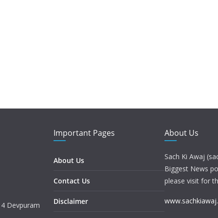
Important Pages
About Us
Sach Ki Awaj (sa
About Us
Biggest News port
Contact Us
please visit for t
www.sachkiawaj
Disclaimer
. 4 Devpuram