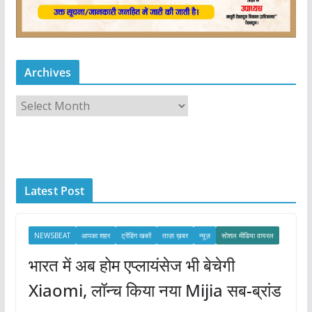
Archives
A
r
c
h
i
Latest Post
v
e
s
NEWSBEAT
आपका शहर
ट्रेंडिंग खबरें
ताज़ा ख़बर
न्यूज़
सोशल मीडिया वायरल
भारत में अब होम एप्लायंसेज भी बेचेगी
Xiaomi, लॉन्च किया नया Mijia सब-ब्रांड