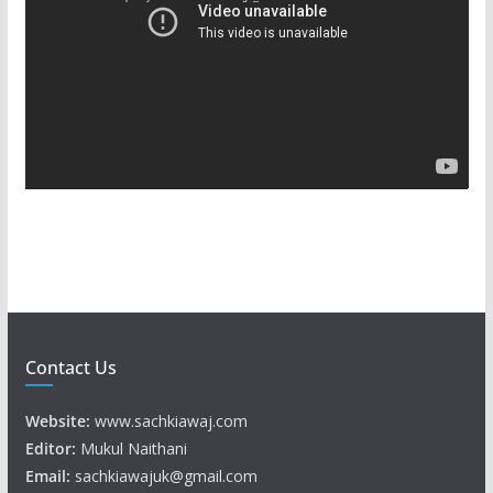
d
e
o
P
l
a
y
e
r
Contact Us
Website:
www.sachkiawaj.com
Editor:
Mukul Naithani
Email:
sachkiawajuk@gmail.com