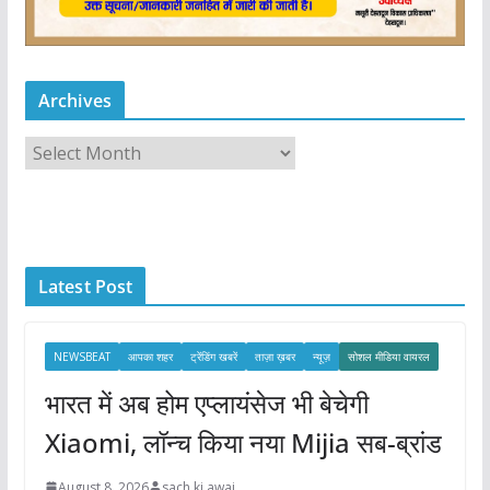
Archives
A
r
c
h
i
Latest Post
v
e
s
NEWSBEAT
आपका शहर
ट्रेंडिंग खबरें
ताज़ा ख़बर
न्यूज़
सोशल मीडिया वायरल
भारत में अब होम एप्लायंसेज भी बेचेगी
Xiaomi, लॉन्च किया नया Mijia सब-ब्रांड
August 8, 2026
sach ki awaj