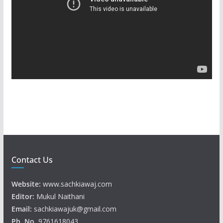
e
o
P
l
a
y
e
r
Contact Us
Website:
www.sachkiawaj.com
Editor:
Mukul Naithani
Email:
sachkiawajuk@gmail.com
Ph. No.
9761618043