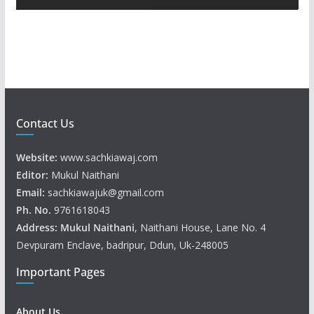
e
r
Contact Us
Website:
www.sachkiawaj.com
Editor:
Mukul Naithani
Email:
sachkiawajuk@gmail.com
Ph. No.
9761618043
Address: Mukul
Naithani
, Naithani House, Lane No. 4
Devpuram Enclave, badripur, Ddun, Uk-248005
Important Pages
About Us