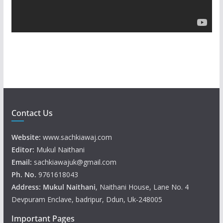
l
a
y
e
r
Contact Us
Website:
www.sachkiawaj.com
Editor:
Mukul Naithani
Email:
sachkiawajuk@gmail.com
Ph. No.
9761618043
Address: Mukul
Naithani
, Naithani House, Lane No. 4
Devpuram Enclave, badripur, Ddun, Uk-248005
Important Pages