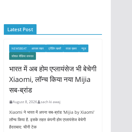
c
h
i
Latest Post
v
e
s
NEWSBEAT
आपका शहर
ट्रेंडिंग खबरें
ताज़ा ख़बर
न्यूज़
सोशल मीडिया वायरल
भारत में अब होम एप्लायंसेज भी बेचेगी
Xiaomi, लॉन्च किया नया Mijia
सब-ब्रांड
August 8, 2026
sach ki awaj
Xiaomi ने भारत में अपना सब-ब्रांड ‘Mijia by Xiaomi’
लॉन्च किया है. इसके तहत कंपनी होम एप्लायंसेज बेचेगी
हैदराबाद: चीनी टेक