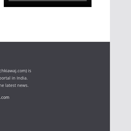
chkiawaj.com) is
ortal in India.
the latest news.
j.com