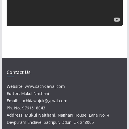
l
a
y
e
r
Contact Us
Website:
www.sachkiawaj.com
Editor:
Mukul Naithani
Email:
sachkiawajuk@gmail.com
Ph. No.
9761618043
Address: Mukul
Naithani
, Naithani House, Lane No. 4
Devpuram Enclave, badripur, Ddun, Uk-248005