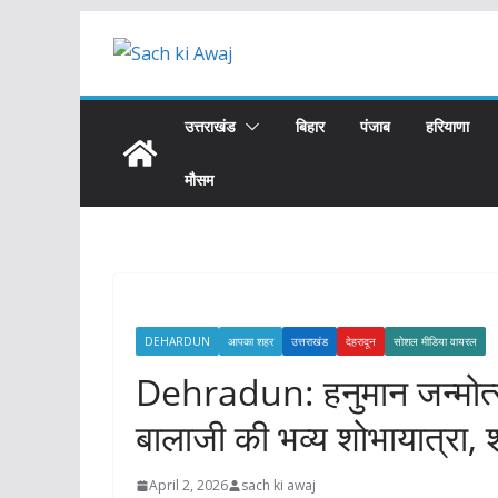
Skip
to
content
उत्तराखंड
बिहार
पंजाब
हरियाणा
मौसम
DEHARDUN
आपका शहर
उत्तराखंड
देहरादून
सोशल मीडिया वायरल
Dehradun: हनुमान जन्मोत्
बालाजी की भव्य शोभायात्रा, शह
April 2, 2026
sach ki awaj