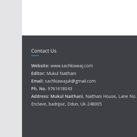
Contact Us
Website:
www.sachkiawaj.com
Editor:
Mukul Naithani
Email:
sachkiawajuk@gmail.com
Ph. No.
9761618043
Address: Mukul
Naithani
, Naithani House, Lane No
Enclave, badripur, Ddun, Uk-248005