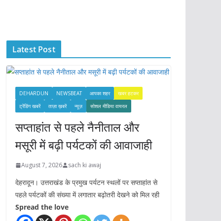
c
h
i
Latest Post
v
e
s
DEHARDUN
NEWSBEAT
आपका शहर
खबर हटकर
ट्रेंडिंग खबरें
ताज़ा ख़बरें
न्यूज़
सोशल मीडिया वायरल
सप्ताहांत से पहले नैनीताल और
मसूरी में बढ़ी पर्यटकों की आवाजाही
August 7, 2026
sach ki awaj
देहरादून। उत्तराखंड के प्रमुख पर्यटन स्थलों पर सप्ताहांत से
पहले पर्यटकों की संख्या में लगातार बढ़ोतरी देखने को मिल रही
Spread the love