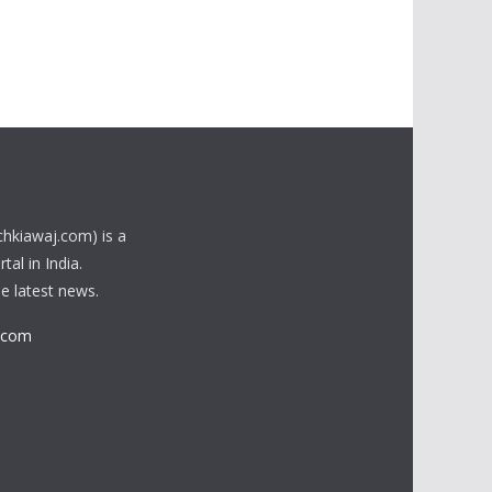
chkiawaj.com) is a
al in India.
he latest news.
.com