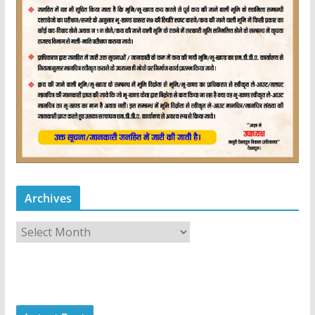
Archives
A
r
c
h
i