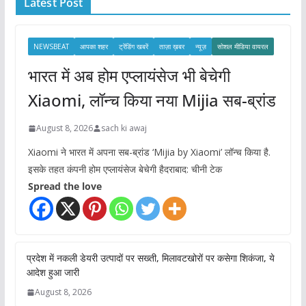
Latest Post
v
e
s
NEWSBEAT
आपका शहर
ट्रेंडिंग खबरें
ताज़ा ख़बर
न्यूज़
सोशल मीडिया वायरल
भारत में अब होम एप्लायंसेज भी बेचेगी
Xiaomi, लॉन्च किया नया Mijia सब-ब्रांड
August 8, 2026
sach ki awaj
Xiaomi ने भारत में अपना सब-ब्रांड ‘Mijia by Xiaomi’ लॉन्च किया है.
इसके तहत कंपनी होम एप्लायंसेज बेचेगी हैदराबाद: चीनी टेक
Spread the love
प्रदेश में नकली डेयरी उत्पादों पर सख्ती, मिलावटखोरों पर कसेगा शिकंजा, ये
आदेश हुआ जारी
August 8, 2026