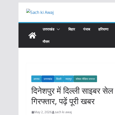
Skip
to
content
उत्तराखंड
बिहार
पंजाब
हरियाणा
मौसम
अपराध
उत्तराखंड
दिल्ली
रुद्रपुर
सोशल मीडिया वायरल
दिनेशपुर में दिल्ली साइबर सेल
गिरफ्तार, पढ़ें पूरी खबर
May 2, 2026
sach ki awaj