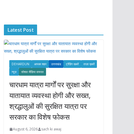
c
h
i
Latest Post
v
e
s
DEHARDUN
आपका शहर
उत्तराखंड
ट्रेंडिंग खबरें
ताज़ा ख़बरें
न्यूज़
सोशल मीडिया वायरल
चारधाम यात्रा मार्गों पर सुरक्षा और
यातायात व्यवस्था होगी और सख्त,
श्रद्धालुओं की सुरक्षित यात्रा पर
सरकार का विशेष फोकस
August 6, 2026
sach ki awaj