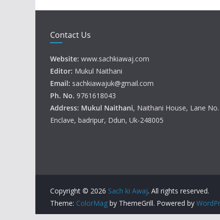
Contact Us
Website:
www.sachkiawaj.com
Editor:
Mukul Naithani
Email:
sachkiawajuk@gmail.com
Ph. No.
9761618043
Address: Mukul
Naithani
, Naithani House, Lane No
Enclave, badripur, Ddun, Uk-248005
Copyright © 2026
Sach ki Awaj
. All rights reserved.
Theme:
ColorMag
by ThemeGrill. Powered by
WordPr