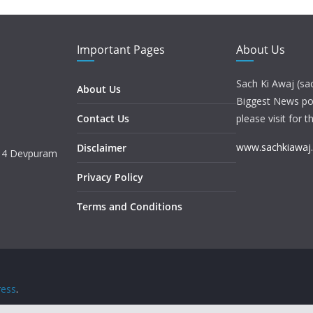
Important Pages
About Us
Sach Ki Awaj (sa
About Us
Biggest News port
Contact Us
please visit for t
www.sachkiawaj
Disclaimer
. 4 Devpuram
Privacy Policy
Terms and Conditions
ess
.