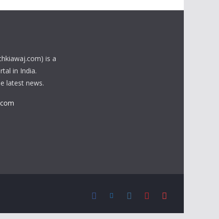
chkiawaj.com) is a
al in India.
he latest news.
.com