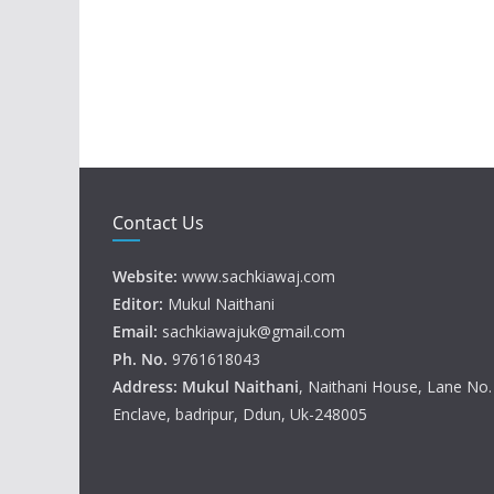
Contact Us
Website:
www.sachkiawaj.com
Editor:
Mukul Naithani
Email:
sachkiawajuk@gmail.com
Ph. No.
9761618043
Address: Mukul
Naithani
, Naithani House, Lane No
Enclave, badripur, Ddun, Uk-248005