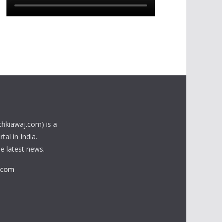
chkiawaj.com) is a
al in India.
he latest news.
.com