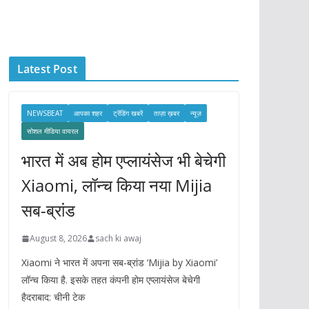
c
h
i
Latest Post
v
e
s
NEWSBEAT
आपका शहर
ट्रेंडिंग खबरें
ताज़ा ख़बर
न्यूज़
सोशल मीडिया वायरल
भारत में अब होम एप्लायंसेज भी बेचेगी
Xiaomi, लॉन्च किया नया Mijia
सब-ब्रांड
August 8, 2026
sach ki awaj
Xiaomi ने भारत में अपना सब-ब्रांड ‘Mijia by Xiaomi’
लॉन्च किया है. इसके तहत कंपनी होम एप्लायंसेज बेचेगी
हैदराबाद: चीनी टेक