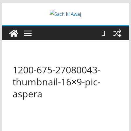
Skip
to
content
1200-675-27080043-
thumbnail-16×9-pic-
aspera