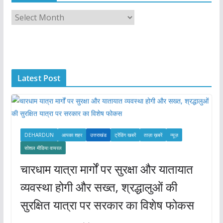
A
r
c
h
i
Latest Post
v
e
s
DEHARDUN
आपका शहर
उत्तराखंड
ट्रेंडिंग खबरें
ताज़ा ख़बरें
न्यूज़
सोशल मीडिया वायरल
चारधाम यात्रा मार्गों पर सुरक्षा और यातायात
व्यवस्था होगी और सख्त, श्रद्धालुओं की
सुरक्षित यात्रा पर सरकार का विशेष फोकस