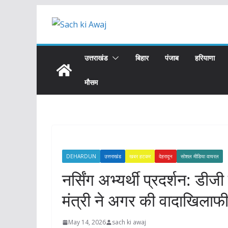
Skip
to
content
उत्तराखंड
बिहार
पंजाब
हरियाणा
मौसम
DEHARDUN
उत्तराखंड
खबर हटकर
देहरादून
सोशल मीडिया वायरल
नर्सिंग अभ्यर्थी प्रदर्शन: डीजी 
मंत्री ने अगर की वादाखिलाफी 
May 14, 2026
sach ki awaj