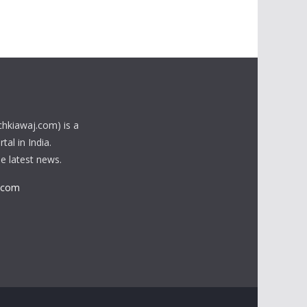
chkiawaj.com) is a
al in India.
he latest news.
.com