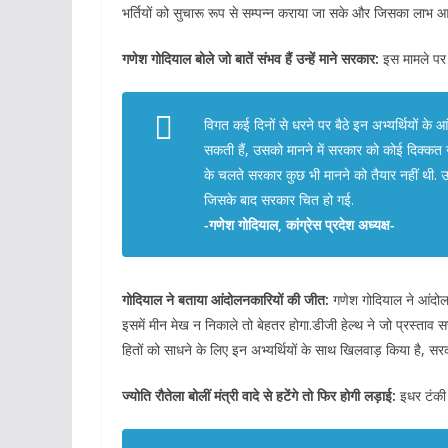
भर्तियों को सुचारू रूप से सम्पन्न कराया जा सके और जिसका ला
गणेश गोदियाल बोले जो बातें संभव हैं उन्हें माने सरकार:
इस मामले पर क
विगत कई दिनों से धरने पर बैठे इन अभ्यर्थियों के
सकती हैं, उसको मानने में सरकार को कोई दिक्कत न
के चलते सरकार कुछ भी मानने को तैयार नहीं थी. उ
जिसके बाद सरकार चित हो गई.
-गणेश गोदियाल, कांग्रेस प्रदेश अध्यक्ष-
गोदियाल ने बताया आंदोलनकारियों की जीत:
गणेश गोदियाल ने आंदोल
इसमें मीन मेख न निकाले तो बेहतर होगा.डीजी हेल्थ ने जो प्रस्ताव स
हितों को साधने के लिए इन अभ्यर्थियों के साथ खिलवाड़ किया है, 
ज्योति रौतेला बोलीं मंत्री वादे से हटेंगे तो फिर होगी लड़ाई:
इधर टंकी स