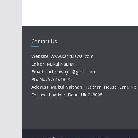
Contact Us
Website:
www.sachkiawaj.com
Editor:
Mukul Naithani
Email:
sachkiawajuk@gmail.com
Ph. No.
9761618043
Address: Mukul
Naithani
, Naithani House, Lane No
Enclave, badripur, Ddun, Uk-248005