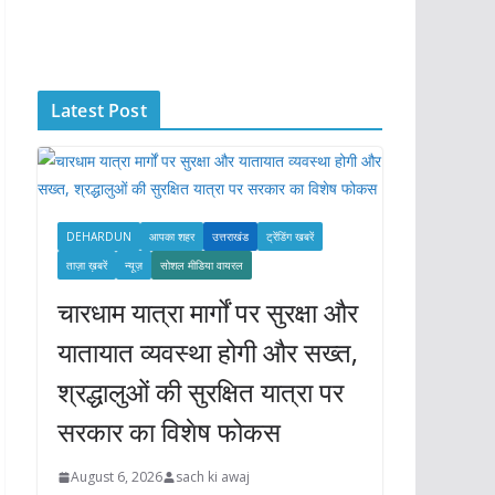
c
h
i
Latest Post
v
e
s
DEHARDUN
आपका शहर
उत्तराखंड
ट्रेंडिंग खबरें
ताज़ा ख़बरें
न्यूज़
सोशल मीडिया वायरल
चारधाम यात्रा मार्गों पर सुरक्षा और
यातायात व्यवस्था होगी और सख्त,
श्रद्धालुओं की सुरक्षित यात्रा पर
सरकार का विशेष फोकस
August 6, 2026
sach ki awaj