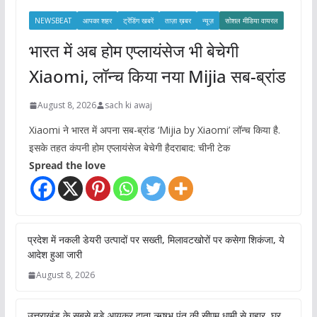
s
NEWSBEAT
आपका शहर
ट्रेंडिंग खबरें
ताज़ा ख़बर
न्यूज़
सोशल मीडिया वायरल
भारत में अब होम एप्लायंसेज भी बेचेगी
Xiaomi, लॉन्च किया नया Mijia सब-ब्रांड
August 8, 2026
sach ki awaj
Xiaomi ने भारत में अपना सब-ब्रांड ‘Mijia by Xiaomi’ लॉन्च किया है.
इसके तहत कंपनी होम एप्लायंसेज बेचेगी हैदराबाद: चीनी टेक
Spread the love
प्रदेश में नकली डेयरी उत्पादों पर सख्ती, मिलावटखोरों पर कसेगा शिकंजा, ये
आदेश हुआ जारी
August 8, 2026
उत्तराखंड के सबसे बड़े आयकर दाता ऋषभ पंत की सीएम धामी से गुहार, घर