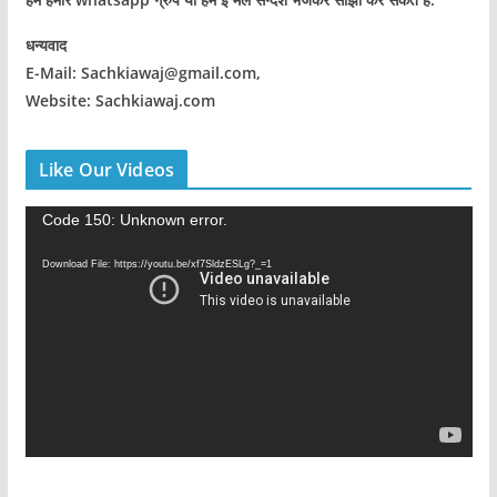
धन्यवाद
E-Mail: Sachkiawaj@gmail.com,
Website: Sachkiawaj.com
Like Our Videos
V
Code 150: Unknown error.
i
Download File: https://youtu.be/xf7SldzESLg?_=1
d
e
o
P
l
a
y
e
r