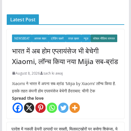
h
i
Latest Post
v
e
s
NEWSBEAT
आपका शहर
ट्रेंडिंग खबरें
ताज़ा ख़बर
न्यूज़
सोशल मीडिया वायरल
भारत में अब होम एप्लायंसेज भी बेचेगी
Xiaomi, लॉन्च किया नया Mijia सब-ब्रांड
August 8, 2026
sach ki awaj
Xiaomi ने भारत में अपना सब-ब्रांड ‘Mijia by Xiaomi’ लॉन्च किया है.
इसके तहत कंपनी होम एप्लायंसेज बेचेगी हैदराबाद: चीनी टेक
Spread the love
प्रदेश में नकली डेयरी उत्पादों पर सख्ती, मिलावटखोरों पर कसेगा शिकंजा, ये