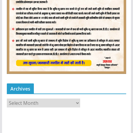
Archives
A
r
c
h
i