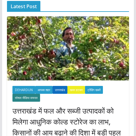
Latest Post
v
e
s
DEHARDUN
आपका शहर
उत्तराखंड
खबर हटकर
ट्रेंडिंग खबरें
सोशल मीडिया वायरल
उत्तराखंड में फल और सब्जी उत्पादकों को
मिलेगा आधुनिक कोल्ड स्टोरेज का लाभ,
किसानों की आय बढ़ाने की दिशा में बड़ी पहल