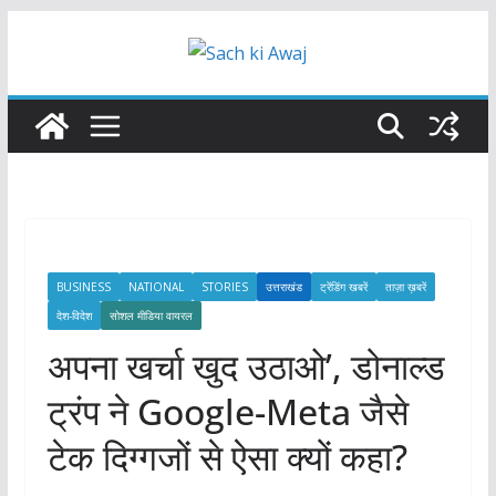
Skip
to
content
BUSINESS
NATIONAL
STORIES
उत्तराखंड
ट्रेंडिंग खबरें
ताज़ा ख़बरें
देश-विदेश
सोशल मीडिया वायरल
अपना खर्चा खुद उठाओ’, डोनाल्ड
ट्रंप ने Google-Meta जैसे
टेक दिग्गजों से ऐसा क्यों कहा?