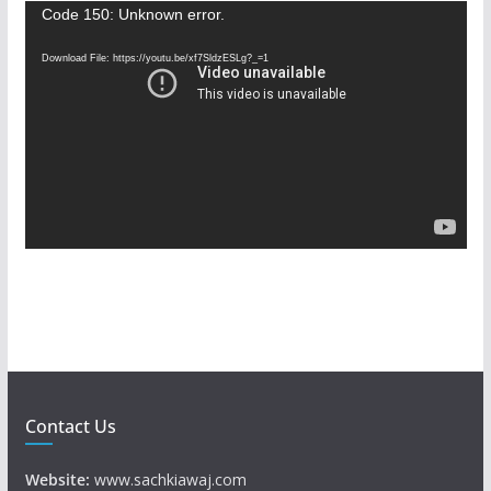
V
Code 150: Unknown error.
i
Download File: https://youtu.be/xf7SldzESLg?_=1
d
e
o
P
l
a
y
e
r
Contact Us
Website:
www.sachkiawaj.com