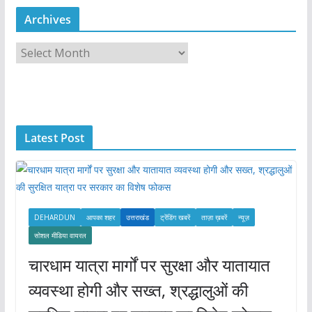
Archives
A
r
c
h
i
Latest Post
v
e
s
DEHARDUN
आपका शहर
उत्तराखंड
ट्रेंडिंग खबरें
ताज़ा ख़बरें
न्यूज़
सोशल मीडिया वायरल
चारधाम यात्रा मार्गों पर सुरक्षा और यातायात
व्यवस्था होगी और सख्त, श्रद्धालुओं की