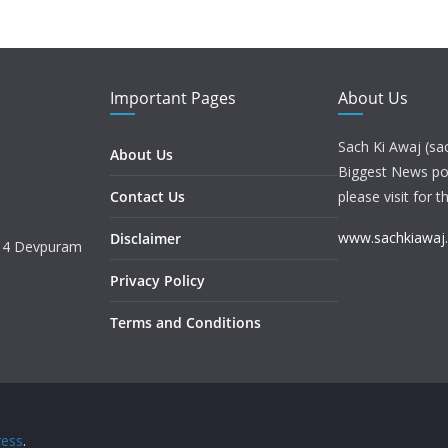
Important Pages
About Us
Sach Ki Awaj (sa
About Us
Biggest News port
Contact Us
please visit for t
www.sachkiawaj
Disclaimer
. 4 Devpuram
Privacy Policy
Terms and Conditions
ess
.