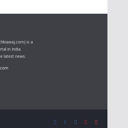
chkiawaj.com) is a
al in India.
he latest news.
.com