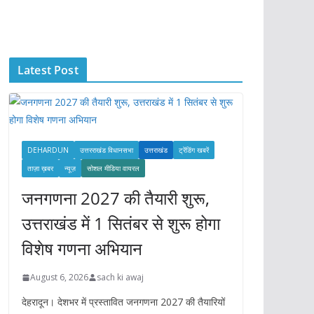
c
h
i
Latest Post
v
e
s
DEHARDUN
उत्तरराखंड विधानसभा
उत्तराखंड
ट्रेंडिंग खबरें
ताज़ा ख़बर
न्यूज़
सोशल मीडिया वायरल
जनगणना 2027 की तैयारी शुरू,
उत्तराखंड में 1 सितंबर से शुरू होगा
विशेष गणना अभियान
August 6, 2026
sach ki awaj
देहरादून। देशभर में प्रस्तावित जनगणना 2027 की तैयारियों