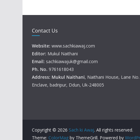
Contact Us
Website:
www.sachkiawaj.com
Editor:
Mukul Naithani
Email:
sachkiawajuk@gmail.com
Ph. No.
9761618043
Address: Mukul
Naithani
, Naithani House, Lane No
Enclave, badripur, Ddun, Uk-248005
Copyright © 2026
Sach ki Awaj
. All rights reserved.
Theme:
ColorMag
by ThemeGrill. Powered by
WordPr