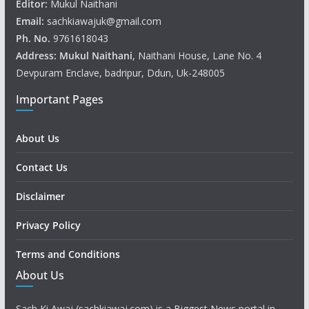
Editor:
Mukul Naithani
Email:
sachkiawajuk@gmail.com
Ph. No.
9761618043
Address: Mukul
Naithani
, Naithani House, Lane No. 4
Devpuram Enclave, badripur, Ddun, Uk-248005
Important Pages
About Us
Contact Us
Disclaimer
Privacy Policy
Terms and Conditions
About Us
Sach Ki Awaj (sachkiawaj.com) is a Biggest News portal in