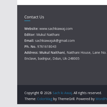
Contact Us
Website:
www.sachkiawaj.com
Editor:
Mukul Naithani
Email:
sachkiawajuk@gmail.com
Ph. No.
9761618043
Address: Mukul
Naithani
, Naithani House, Lane No
Enclave, badripur, Ddun, Uk-248005
Copyright © 2026
Sach ki Awaj
. All rights reserved.
Theme:
ColorMag
by ThemeGrill. Powered by
WordPr