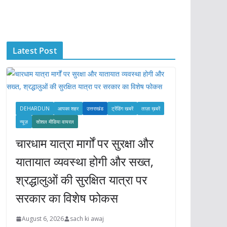
c
h
i
Latest Post
v
e
s
DEHARDUN
आपका शहर
उत्तराखंड
ट्रेंडिंग खबरें
ताज़ा ख़बरें
न्यूज़
सोशल मीडिया वायरल
चारधाम यात्रा मार्गों पर सुरक्षा और
यातायात व्यवस्था होगी और सख्त,
श्रद्धालुओं की सुरक्षित यात्रा पर
सरकार का विशेष फोकस
August 6, 2026
sach ki awaj