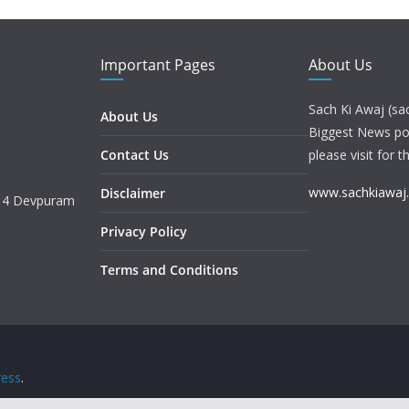
Important Pages
About Us
Sach Ki Awaj (sa
About Us
Biggest News port
Contact Us
please visit for t
www.sachkiawaj
Disclaimer
. 4 Devpuram
Privacy Policy
Terms and Conditions
ess
.