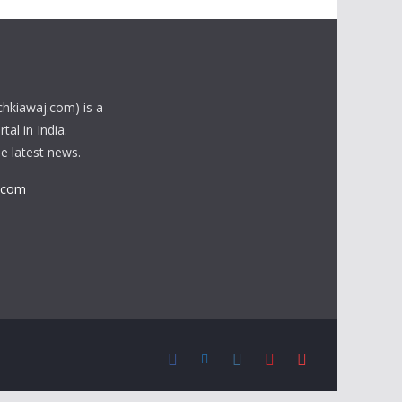
chkiawaj.com) is a
al in India.
he latest news.
.com