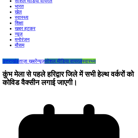
सोशल मीडिया वायरल
भारत
खेल
स्वास्थ्य
शिक्षा
खबर हटकर
न्यूज़
मनोरंजन
मौसम
उत्तराखंड
ताज़ा ख़बरें
न्यूज़
सोशल मीडिया वायरल
स्वास्थ्य
कुंभ मेला से पहले हरिद्वार जिले में सभी हेल्थ वर्करों को
कोविड वैक्सीन लगाई जाएगी।