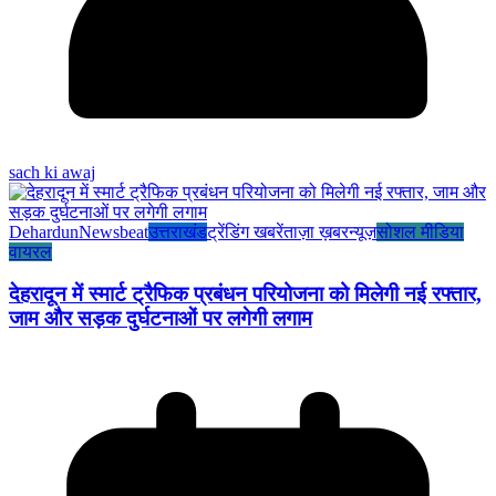
sach ki awaj
Dehardun
Newsbeat
उत्तराखंड
ट्रेंडिंग खबरें
ताज़ा ख़बर
न्यूज़
सोशल मीडिया
वायरल
देहरादून में स्मार्ट ट्रैफिक प्रबंधन परियोजना को मिलेगी नई रफ्तार,
जाम और सड़क दुर्घटनाओं पर लगेगी लगाम