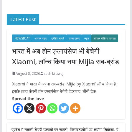
h
i
Latest Post
v
e
s
NEWSBEAT
आपका शहर
ट्रेंडिंग खबरें
ताज़ा ख़बर
न्यूज़
सोशल मीडिया वायरल
भारत में अब होम एप्लायंसेज भी बेचेगी
Xiaomi, लॉन्च किया नया Mijia सब-ब्रांड
August 8, 2026
sach ki awaj
Xiaomi ने भारत में अपना सब-ब्रांड ‘Mijia by Xiaomi’ लॉन्च किया है.
इसके तहत कंपनी होम एप्लायंसेज बेचेगी हैदराबाद: चीनी टेक
Spread the love
प्रदेश में नकली डेयरी उत्पादों पर सख्ती, मिलावटखोरों पर कसेगा शिकंजा, ये