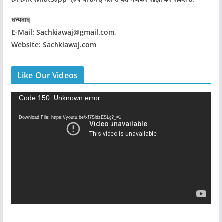
धन्यवाद
E-Mail: Sachkiawaj@gmail.com,
Website: Sachkiawaj.com
Like Our Videos
V
Code 150: Unknown error.
i
Download File: https://youtu.be/xf7SldzESLg?_=1
d
e
o
P
l
a
y
e
r