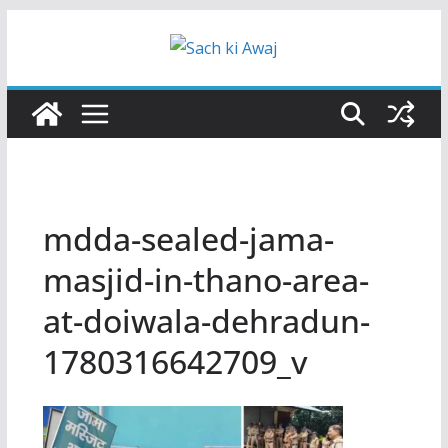
Skip
to
content
mdda-sealed-jama-
masjid-in-thano-area-
at-doiwala-dehradun-
1780316642709_v