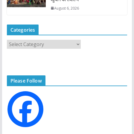
August 6, 2026
Categories
C
a
t
e
g
Please Follow
o
r
i
e
s