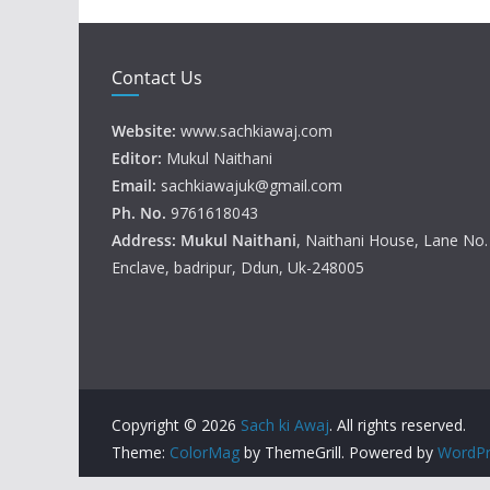
Contact Us
Website:
www.sachkiawaj.com
Editor:
Mukul Naithani
Email:
sachkiawajuk@gmail.com
Ph. No.
9761618043
Address: Mukul
Naithani
, Naithani House, Lane No
Enclave, badripur, Ddun, Uk-248005
Copyright © 2026
Sach ki Awaj
. All rights reserved.
Theme:
ColorMag
by ThemeGrill. Powered by
WordPr