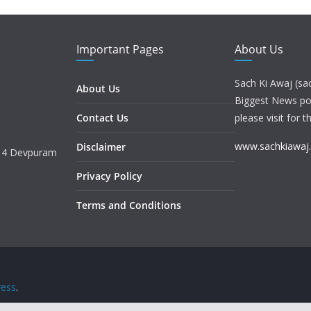
Important Pages
About Us
Sach Ki Awaj (sa
About Us
Biggest News port
Contact Us
please visit for t
www.sachkiawaj
Disclaimer
. 4 Devpuram
Privacy Policy
Terms and Conditions
ess
.