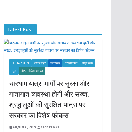
c
h
i
Latest Post
v
e
s
DEHARDUN
आपका शहर
उत्तराखंड
ट्रेंडिंग खबरें
ताज़ा ख़बरें
न्यूज़
सोशल मीडिया वायरल
चारधाम यात्रा मार्गों पर सुरक्षा और
यातायात व्यवस्था होगी और सख्त,
श्रद्धालुओं की सुरक्षित यात्रा पर
सरकार का विशेष फोकस
August 6, 2026
sach ki awaj