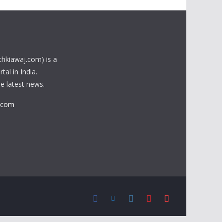
chkiawaj.com) is a
al in India.
he latest news.
.com