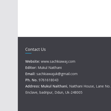
Contact Us
Website:
www.sachkiawaj.com
Editor:
Mukul Naithani
Email:
sachkiawajuk@gmail.com
Ph. No.
9761618043
Address: Mukul
Naithani
, Naithani House, Lane No
Enclave, badripur, Ddun, Uk-248005