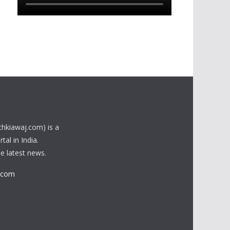
chkiawaj.com) is a
al in India.
he latest news.
.com