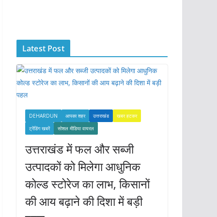
c
h
i
Latest Post
v
e
s
DEHARDUN
आपका शहर
उत्तराखंड
खबर हटकर
ट्रेंडिंग खबरें
सोशल मीडिया वायरल
उत्तराखंड में फल और सब्जी
उत्पादकों को मिलेगा आधुनिक
कोल्ड स्टोरेज का लाभ, किसानों
की आय बढ़ाने की दिशा में बड़ी