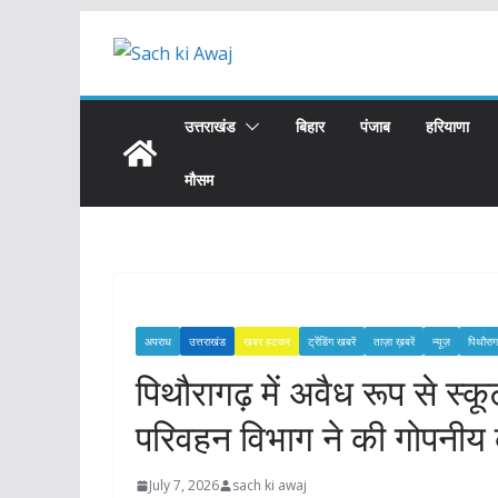
Skip
to
content
उत्तराखंड
बिहार
पंजाब
हरियाणा
मौसम
अपराध
उत्तराखंड
खबर हटकर
ट्रेंडिंग खबरें
ताज़ा ख़बरें
न्यूज़
पिथौरा
पिथौरागढ़ में अवैध रूप से स्क
परिवहन विभाग ने की गोपनीय क
July 7, 2026
sach ki awaj