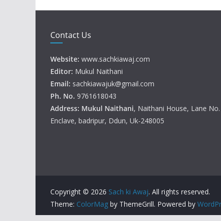
Contact Us
Website:
www.sachkiawaj.com
Editor:
Mukul Naithani
Email:
sachkiawajuk@gmail.com
Ph. No.
9761618043
Address: Mukul
Naithani
, Naithani House, Lane No
Enclave, badripur, Ddun, Uk-248005
Copyright © 2026
Sach ki Awaj
. All rights reserved.
Theme:
ColorMag
by ThemeGrill. Powered by
WordPr