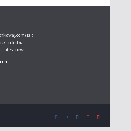
chkiawaj.com) is a
al in India.
he latest news.
.com