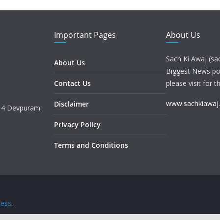
Important Pages
About Us
Sach Ki Awaj (sa
About Us
Biggest News port
Contact Us
please visit for t
www.sachkiawaj
Disclaimer
. 4 Devpuram
Privacy Policy
Terms and Conditions
ess
.