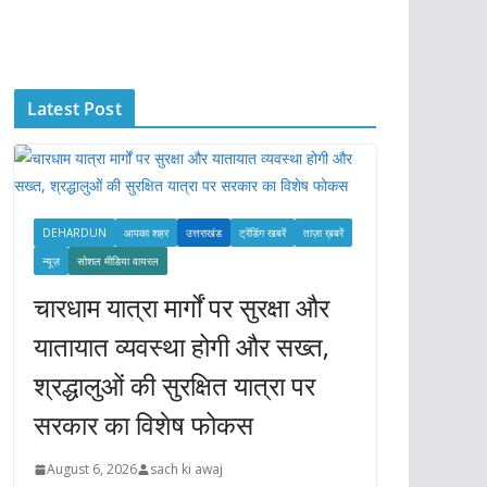
c
h
i
Latest Post
v
e
s
DEHARDUN
आपका शहर
उत्तराखंड
ट्रेंडिंग खबरें
ताज़ा ख़बरें
न्यूज़
सोशल मीडिया वायरल
चारधाम यात्रा मार्गों पर सुरक्षा और
यातायात व्यवस्था होगी और सख्त,
श्रद्धालुओं की सुरक्षित यात्रा पर
सरकार का विशेष फोकस
August 6, 2026
sach ki awaj