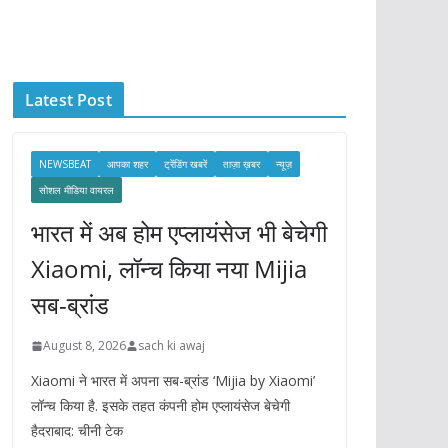
c
h
i
Latest Post
v
e
s
NEWSBEAT
आपका शहर
ट्रेंडिंग खबरें
ताज़ा ख़बर
न्यूज़
सोशल मीडिया वायरल
भारत में अब होम एप्लायंसेज भी बेचेगी
Xiaomi, लॉन्च किया नया Mijia
सब-ब्रांड
August 8, 2026
sach ki awaj
Xiaomi ने भारत में अपना सब-ब्रांड ‘Mijia by Xiaomi’
लॉन्च किया है. इसके तहत कंपनी होम एप्लायंसेज बेचेगी
हैदराबाद: चीनी टेक