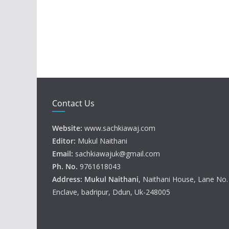
Contact Us
Website:
www.sachkiawaj.com
Editor:
Mukul Naithani
Email:
sachkiawajuk@gmail.com
Ph. No.
9761618043
Address: Mukul
Naithani
, Naithani House, Lane No
Enclave, badripur, Ddun, Uk-248005