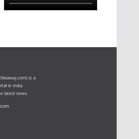
chkiawaj.com) is a
al in India.
he latest news.
.com