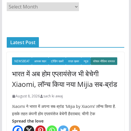
A
r
c
h
i
Latest Post
v
e
s
NEWSBEAT
आपका शहर
ट्रेंडिंग खबरें
ताज़ा ख़बर
न्यूज़
सोशल मीडिया वायरल
भारत में अब होम एप्लायंसेज भी बेचेगी
Xiaomi, लॉन्च किया नया Mijia सब-ब्रांड
August 8, 2026
sach ki awaj
Xiaomi ने भारत में अपना सब-ब्रांड ‘Mijia by Xiaomi’ लॉन्च किया है.
इसके तहत कंपनी होम एप्लायंसेज बेचेगी हैदराबाद: चीनी टेक
Spread the love