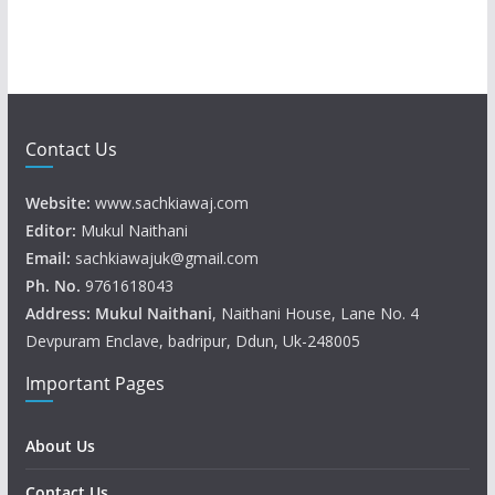
Contact Us
Website:
www.sachkiawaj.com
Editor:
Mukul Naithani
Email:
sachkiawajuk@gmail.com
Ph. No.
9761618043
Address: Mukul
Naithani
, Naithani House, Lane No. 4
Devpuram Enclave, badripur, Ddun, Uk-248005
Important Pages
About Us
Contact Us