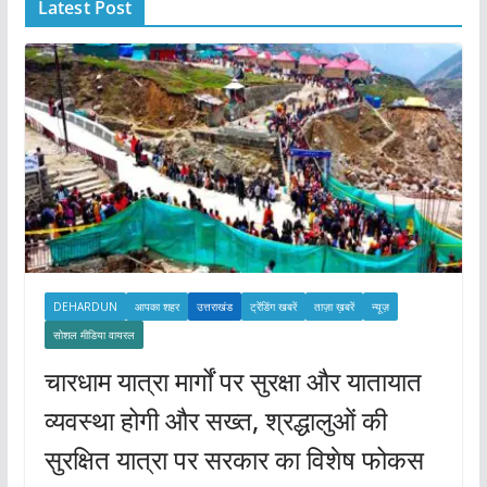
Latest Post
v
e
s
DEHARDUN
आपका शहर
उत्तराखंड
ट्रेंडिंग खबरें
ताज़ा ख़बरें
न्यूज़
सोशल मीडिया वायरल
चारधाम यात्रा मार्गों पर सुरक्षा और यातायात
व्यवस्था होगी और सख्त, श्रद्धालुओं की
सुरक्षित यात्रा पर सरकार का विशेष फोकस