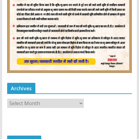
Archives
A
r
c
h
i