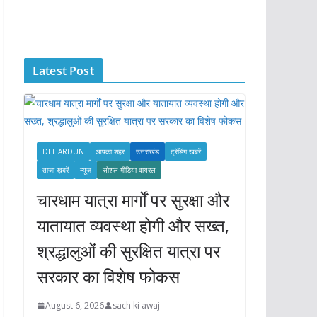
c
h
i
Latest Post
v
e
s
DEHARDUN
आपका शहर
उत्तराखंड
ट्रेंडिंग खबरें
ताज़ा ख़बरें
न्यूज़
सोशल मीडिया वायरल
चारधाम यात्रा मार्गों पर सुरक्षा और
यातायात व्यवस्था होगी और सख्त,
श्रद्धालुओं की सुरक्षित यात्रा पर
सरकार का विशेष फोकस
August 6, 2026
sach ki awaj