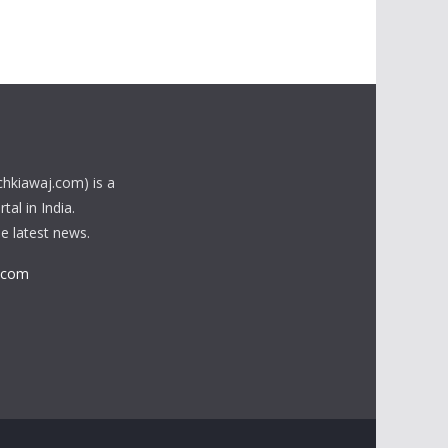
chkiawaj.com) is a
al in India.
he latest news.
.com