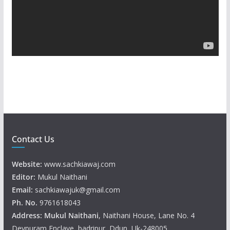
P
l
a
y
e
r
Contact Us
Website:
www.sachkiawaj.com
Editor:
Mukul Naithani
Email:
sachkiawajuk@gmail.com
Ph. No.
9761618043
Address: Mukul
Naithani
, Naithani House, Lane No. 4
Devpuram Enclave, badripur, Ddun, Uk-248005