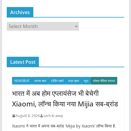
Archives
A
r
c
h
i
Latest Post
v
e
s
NEWSBEAT
आपका शहर
ट्रेंडिंग खबरें
ताज़ा ख़बर
न्यूज़
सोशल मीडिया वायरल
भारत में अब होम एप्लायंसेज भी बेचेगी
Xiaomi, लॉन्च किया नया Mijia सब-ब्रांड
August 8, 2026
sach ki awaj
Xiaomi ने भारत में अपना सब-ब्रांड ‘Mijia by Xiaomi’ लॉन्च किया है.