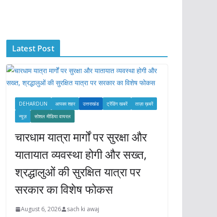
c
h
i
Latest Post
v
e
s
DEHARDUN
आपका शहर
उत्तराखंड
ट्रेंडिंग खबरें
ताज़ा ख़बरें
न्यूज़
सोशल मीडिया वायरल
चारधाम यात्रा मार्गों पर सुरक्षा और
यातायात व्यवस्था होगी और सख्त,
श्रद्धालुओं की सुरक्षित यात्रा पर
सरकार का विशेष फोकस
August 6, 2026
sach ki awaj