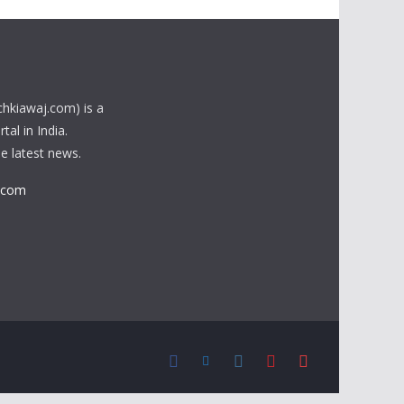
chkiawaj.com) is a
al in India.
he latest news.
.com