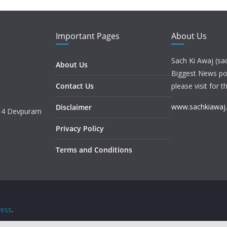
Important Pages
About Us
Sach Ki Awaj (sa
About Us
Biggest News port
Contact Us
please visit for t
www.sachkiawaj
Disclaimer
. 4 Devpuram
Privacy Policy
Terms and Conditions
ess
.