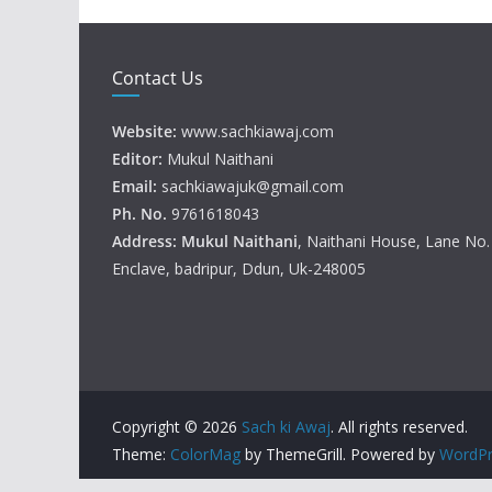
Contact Us
Website:
www.sachkiawaj.com
Editor:
Mukul Naithani
Email:
sachkiawajuk@gmail.com
Ph. No.
9761618043
Address: Mukul
Naithani
, Naithani House, Lane No
Enclave, badripur, Ddun, Uk-248005
Copyright © 2026
Sach ki Awaj
. All rights reserved.
Theme:
ColorMag
by ThemeGrill. Powered by
WordPr