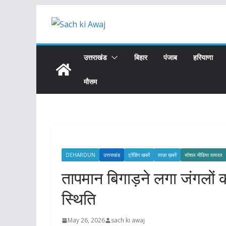
Skip
to
content
उत्तराखंड
बिहार
पंजाब
हरियाणा
मौसम
DEHARDUN
उत्तराखंड
ट्रेंडिंग खबरें
ताज़ा ख़बरें
सोशल मीडिया वायरल
तापमान बिगाड़ने लगा जंगलों की
स्थिति
May 26, 2026
sach ki awaj