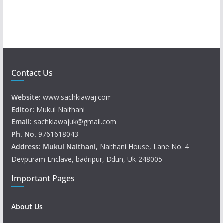
r
Contact Us
Website:
www.sachkiawaj.com
Editor:
Mukul Naithani
Email:
sachkiawajuk@gmail.com
Ph. No.
9761618043
Address: Mukul
Naithani
, Naithani House, Lane No. 4
Devpuram Enclave, badripur, Ddun, Uk-248005
Important Pages
About Us