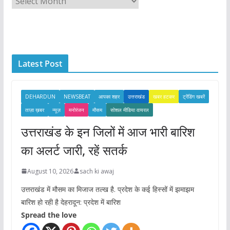
r
c
h
i
Latest Post
v
e
s
DEHARDUN
NEWSBEAT
आपका शहर
उत्तराखंड
खबर हटकर
ट्रेंडिंग खबरें
ताज़ा ख़बर
न्यूज़
मनोरंजन
मौसम
सोशल मीडिया वायरल
उत्तराखंड के इन जिलों में आज भारी बारिश
का अलर्ट जारी, रहें सतर्क
August 10, 2026
sach ki awaj
उत्तराखंड में मौसम का मिजाज तल्ख है. प्रदेश के कई हिस्सों में झमाझम
बारिश हो रही है देहरादून: प्रदेश में बारिश
Spread the love