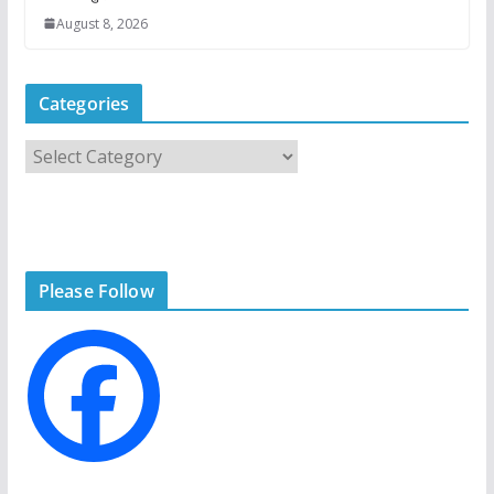
August 8, 2026
Categories
C
a
t
e
g
Please Follow
o
r
i
e
s