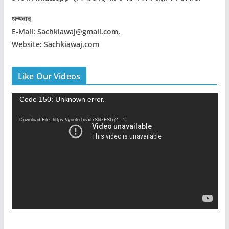
धन्यवाद
E-Mail: Sachkiawaj@gmail.com,
Website: Sachkiawaj.com
Like Our Videos
V
Code 150: Unknown error.
i
Download File: https://youtu.be/xf7SldzESLg?_=1
d
e
o
P
l
a
y
e
r