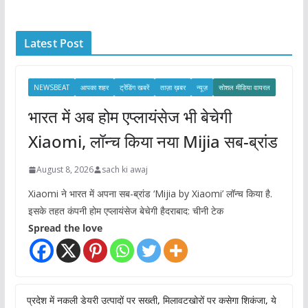
h
i
Latest Post
v
e
s
NEWSBEAT
आपका शहर
ट्रेंडिंग खबरें
ताज़ा ख़बर
न्यूज़
सोशल मीडिया वायरल
भारत में अब होम एप्लायंसेज भी बेचेगी
Xiaomi, लॉन्च किया नया Mijia सब-ब्रांड
August 8, 2026
sach ki awaj
Xiaomi ने भारत में अपना सब-ब्रांड ‘Mijia by Xiaomi’ लॉन्च किया है.
इसके तहत कंपनी होम एप्लायंसेज बेचेगी हैदराबाद: चीनी टेक
Spread the love
प्रदेश में नकली डेयरी उत्पादों पर सख्ती, मिलावटखोरों पर कसेगा शिकंजा, ये