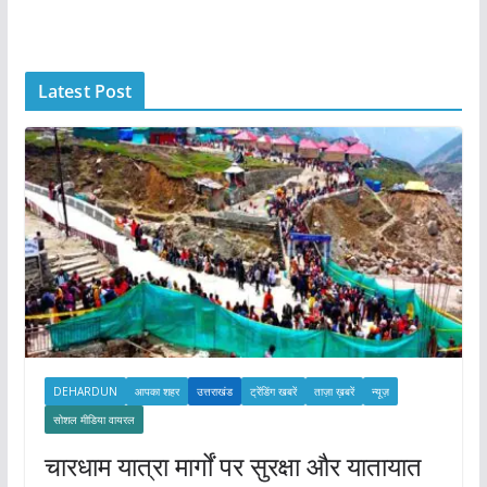
c
h
i
Latest Post
v
e
s
DEHARDUN
आपका शहर
उत्तराखंड
ट्रेंडिंग खबरें
ताज़ा ख़बरें
न्यूज़
सोशल मीडिया वायरल
चारधाम यात्रा मार्गों पर सुरक्षा और यातायात