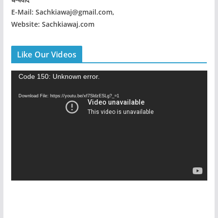
E-Mail: Sachkiawaj@gmail.com,
Website: Sachkiawaj.com
Like Our Videos
V
Code 150: Unknown error.
i
Download File: https://youtu.be/xf7SldzESLg?_=1
d
e
o
P
l
a
y
e
r