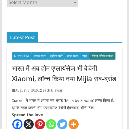
A
r
c
h
i
Latest Post
v
e
s
NEWSBEAT
आपका शहर
ट्रेंडिंग खबरें
ताज़ा ख़बर
न्यूज़
सोशल मीडिया वायरल
भारत में अब होम एप्लायंसेज भी बेचेगी
Xiaomi, लॉन्च किया नया Mijia सब-ब्रांड
August 8, 2026
sach ki awaj
Xiaomi ने भारत में अपना सब-ब्रांड ‘Mijia by Xiaomi’ लॉन्च किया है.
इसके तहत कंपनी होम एप्लायंसेज बेचेगी हैदराबाद: चीनी टेक
Spread the love