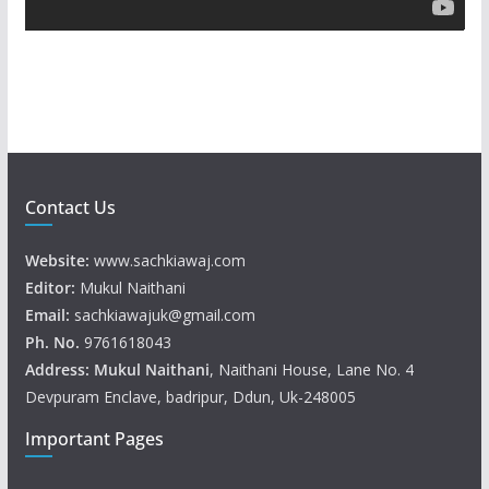
y
e
r
Contact Us
Website:
www.sachkiawaj.com
Editor:
Mukul Naithani
Email:
sachkiawajuk@gmail.com
Ph. No.
9761618043
Address: Mukul
Naithani
, Naithani House, Lane No. 4
Devpuram Enclave, badripur, Ddun, Uk-248005
Important Pages