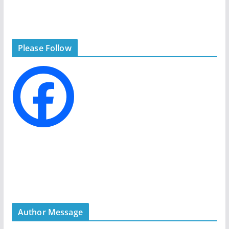
t
e
g
Please Follow
o
r
i
e
s
Author Message