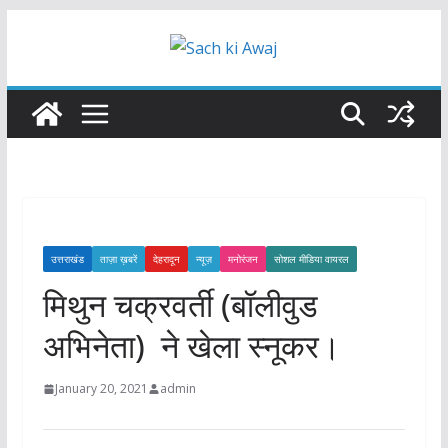
Skip
to
content
उत्तराखंड
ताज़ा ख़बरें
देहरादून
न्यूज़
मनोरंजन
सोशल मीडिया वायरल
मिथुन चक्रवर्ती (बॉलीवुड
अभिनेता) ने खेला स्नूकर।
January 20, 2021
admin