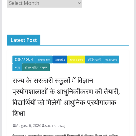
A
r
c
h
i
Latest Post
v
e
s
DEHARDUN
आपका शहर
उत्तराखंड
खबर हटकर
ट्रेंडिंग खबरें
ताज़ा ख़बर
न्यूज़
सोशल मीडिया वायरल
राज्य के सरकारी स्कूलों में विज्ञान
प्रयोगशालाओं के आधुनिकीकरण की तैयारी,
विद्यार्थियों को मिलेगी आधुनिक प्रयोगात्मक
शिक्षा
August 6, 2026
sach ki awaj