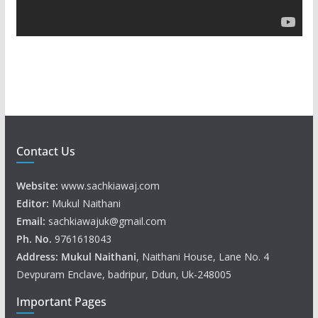
a
y
e
r
Contact Us
Website:
www.sachkiawaj.com
Editor:
Mukul Naithani
Email:
sachkiawajuk@gmail.com
Ph. No.
9761618043
Address: Mukul
Naithani
, Naithani House, Lane No. 4
Devpuram Enclave, badripur, Ddun, Uk-248005
Important Pages