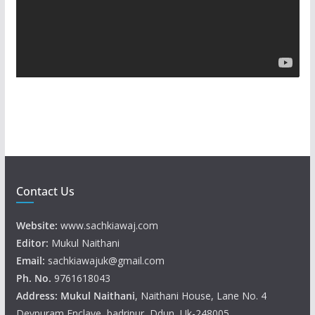
P
l
a
y
e
r
Contact Us
Website:
www.sachkiawaj.com
Editor:
Mukul Naithani
Email:
sachkiawajuk@gmail.com
Ph. No.
9761618043
Address: Mukul
Naithani
, Naithani House, Lane No. 4
Devpuram Enclave, badripur, Ddun, Uk-248005