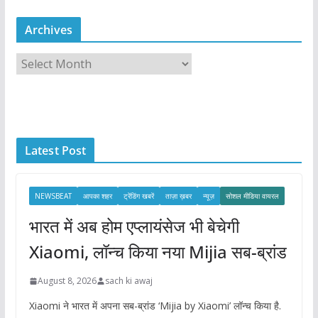
Archives
A
r
c
h
i
Latest Post
v
e
s
NEWSBEAT
आपका शहर
ट्रेंडिंग खबरें
ताज़ा ख़बर
न्यूज़
सोशल मीडिया वायरल
भारत में अब होम एप्लायंसेज भी बेचेगी
Xiaomi, लॉन्च किया नया Mijia सब-ब्रांड
August 8, 2026
sach ki awaj
Xiaomi ने भारत में अपना सब-ब्रांड ‘Mijia by Xiaomi’ लॉन्च किया है.