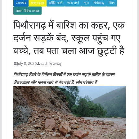
उत्तराखंड
खबर हटकर
ट्रेंडिंग खबरें
ताज़ा ख़बरें
न्यूज़
पिथौरागढ़
मौसम
सोशल मीडिया वायरल
पिथौरागढ़ में बारिश का कहर, एक
दर्जन सड़कें बंद, स्कूल पहुंच गए
बच्चे, तब पता चला आज छुट्टी है
July 8, 2026
sach ki awaj
पिथौरागढ़ जिले के विभिन्न हिस्सों में एक दर्जन सड़कें बारिश के कारण
लैंडस्लाइड और मलबा आने से बंद पड़ी हैं, लोग परेशान हैं