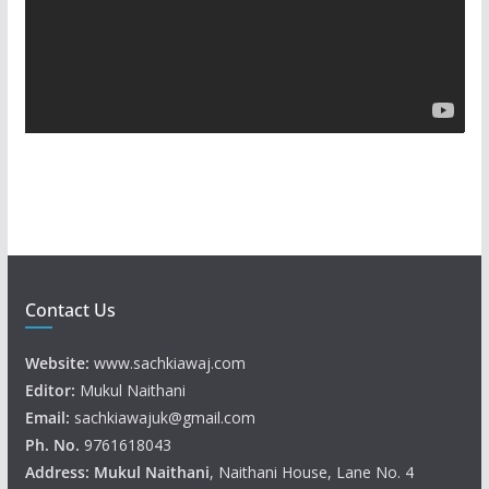
o
P
l
a
y
e
r
Contact Us
Website:
www.sachkiawaj.com
Editor:
Mukul Naithani
Email:
sachkiawajuk@gmail.com
Ph. No.
9761618043
Address: Mukul
Naithani
, Naithani House, Lane No. 4