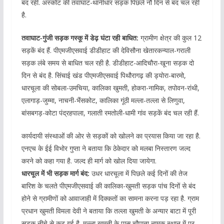
बंद रही. अस्कोट की तवाघाट-थानीधार सड़क पिछले नौ दिन से बंद चल रही
है.
तवाघाट-गुंजी सड़क गस्कू में डेढ़ घंटा रही बाधित:
ग्रामीण क्षेत्र की कुल 12
सड़कें बंद हैं. पीएमजीएसवाई डीडीहाट की देविसौना खेतारकन्याल-गराली
सड़क लंबे समय से बाधित चल रही है. डीडीहाट-आदिचौरा-खूना सड़क दो
दिन से बंद है. सिंचाई खंड पीएमजीएसवाई पिथौरागढ़ की ड्योरा-बारमो,
धारचूला की सोबला-उमचिया, कालिका खुमती, होकरा-नामिक, तपोवन-रांथी,
एलागाड़-जुम्मा, नाचनी-भैंसकोट, कालिका गूंठी मल्ला-तल्ला से लिणुवा,
बांसबगड़-कोटा पंद्रहपाला, गलाती रमतोली-धामी गांव सड़कें बंद चल रही हैं.
कार्यदायी संस्थाओं की ओर से सड़कों को खोलने का प्रयास किया जा रहा है.
एनएच के ईई विभोर गुप्ता ने बताया कि ठेकेदार को मलबा निस्तारण जल्द
करने को कहा गया है. जल्द ही मार्ग को खोल दिया जायेगा.
धारचूल में भी सड़क मार्ग बंद:
उधर धारचूला में पिछले कई दिनों की तेज
बारिश के चलते पीएमजीएसवाई की कालिका-खुमती सड़क पांच दिनों से बंद
होने से ग्रामीणों को आवाजाही में दिक्कतों का सामना करना पड़ रहा है. ग्राम
प्रधान खुमती विमला देवी ने बताया कि तल्ला खुमती के अन्यार बाटा में पूरी
सड़क नीचे से कट गई है. मल्ला खुमती के पास चौपाता नामक स्थान में पर