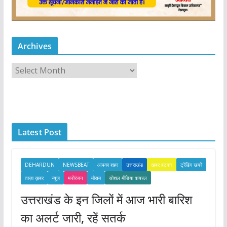
Archives
A
r
c
h
i
Latest Post
v
e
s
DEHARDUN
NEWSBEAT
आपका शहर
उत्तराखंड
खबर हटकर
ट्रेंडिंग खबरें
ताज़ा ख़बर
न्यूज़
मनोरंजन
मौसम
सोशल मीडिया वायरल
उत्तराखंड के इन जिलों में आज भारी बारिश
का अलर्ट जारी, रहें सतर्क