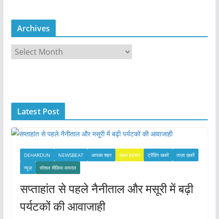
Archives
A
r
c
h
i
Latest Post
v
e
s
DEHARDUN
NEWSBEAT
आपका शहर
खबर हटकर
ट्रेंडिंग खबरें
ताज़ा ख़बरें
न्यूज़
सोशल मीडिया वायरल
सप्ताहांत से पहले नैनीताल और मसूरी में बढ़ी
पर्यटकों की आवाजाही