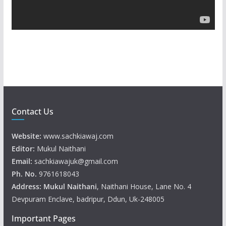
a
y
e
r
Contact Us
Website:
www.sachkiawaj.com
Editor:
Mukul Naithani
Email:
sachkiawajuk@gmail.com
Ph. No.
9761618043
Address: Mukul
Naithani
, Naithani House, Lane No. 4
Devpuram Enclave, badripur, Ddun, Uk-248005
Important Pages