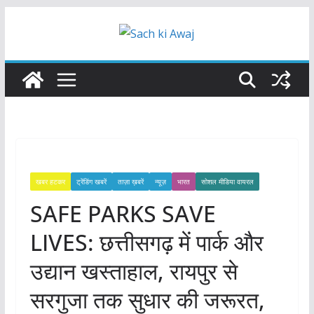
Skip
to
content
खबर हटकर
ट्रेंडिंग खबरें
ताज़ा ख़बरें
न्यूज़
भारत
सोशल मीडिया वायरल
SAFE PARKS SAVE
LIVES: छत्तीसगढ़ में पार्क और
उद्यान खस्ताहाल, रायपुर से
सरगुजा तक सुधार की जरूरत,