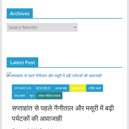
Archives
A
r
c
h
i
Latest Post
v
e
s
DEHARDUN
NEWSBEAT
आपका शहर
खबर हटकर
ट्रेंडिंग खबरें
ताज़ा ख़बरें
न्यूज़
सोशल मीडिया वायरल
सप्ताहांत से पहले नैनीताल और मसूरी में बढ़ी
पर्यटकों की आवाजाही