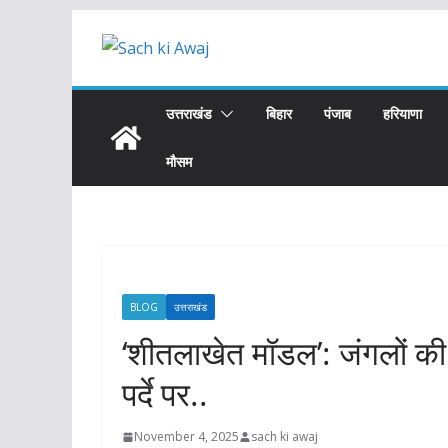
Skip
to
content
उत्तराखंड
बिहार
पंजाब
हरियाणा
मौसम
BLOG
उत्तराखंड
‘शीतलाखेत मॉडल’: जंगलों की
पर्दे पर..
November 4, 2025
sach ki awaj