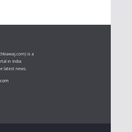
chkiawaj.com) is a
al in India.
he latest news.
.com