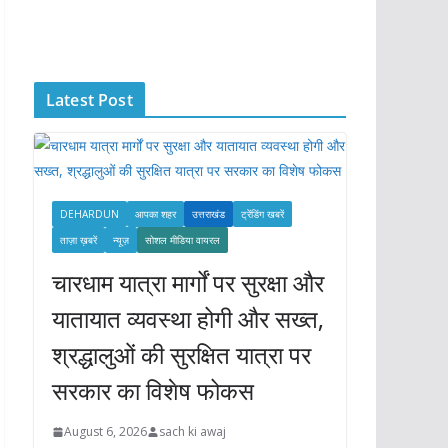
c
h
i
Latest Post
v
e
s
DEHARDUN
आपका शहर
उत्तराखंड
ट्रेंडिंग खबरें
ताज़ा ख़बरें
न्यूज़
सोशल मीडिया वायरल
चारधाम यात्रा मार्गों पर सुरक्षा और
यातायात व्यवस्था होगी और सख्त,
श्रद्धालुओं की सुरक्षित यात्रा पर
सरकार का विशेष फोकस
August 6, 2026
sach ki awaj