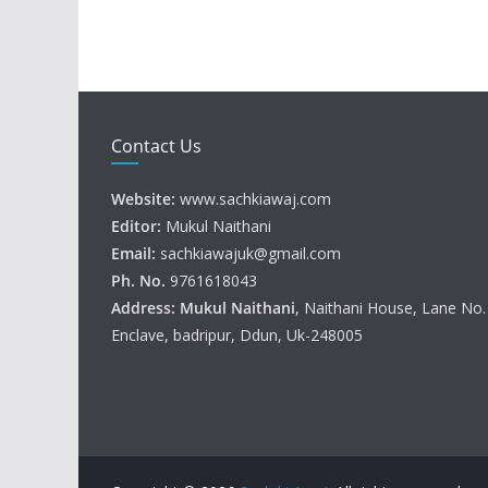
Contact Us
Website:
www.sachkiawaj.com
Editor:
Mukul Naithani
Email:
sachkiawajuk@gmail.com
Ph. No.
9761618043
Address: Mukul
Naithani
, Naithani House, Lane No
Enclave, badripur, Ddun, Uk-248005