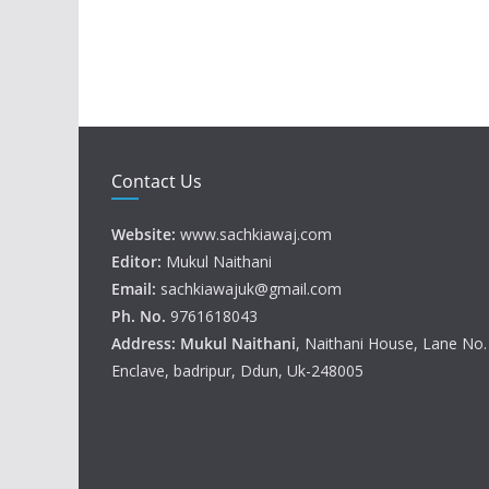
Contact Us
Website:
www.sachkiawaj.com
Editor:
Mukul Naithani
Email:
sachkiawajuk@gmail.com
Ph. No.
9761618043
Address: Mukul
Naithani
, Naithani House, Lane No
Enclave, badripur, Ddun, Uk-248005