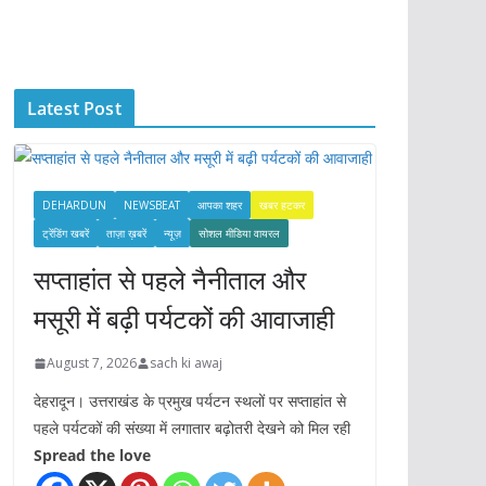
c
h
i
Latest Post
v
e
s
DEHARDUN
NEWSBEAT
आपका शहर
खबर हटकर
ट्रेंडिंग खबरें
ताज़ा ख़बरें
न्यूज़
सोशल मीडिया वायरल
सप्ताहांत से पहले नैनीताल और
मसूरी में बढ़ी पर्यटकों की आवाजाही
August 7, 2026
sach ki awaj
देहरादून। उत्तराखंड के प्रमुख पर्यटन स्थलों पर सप्ताहांत से
पहले पर्यटकों की संख्या में लगातार बढ़ोतरी देखने को मिल रही
Spread the love