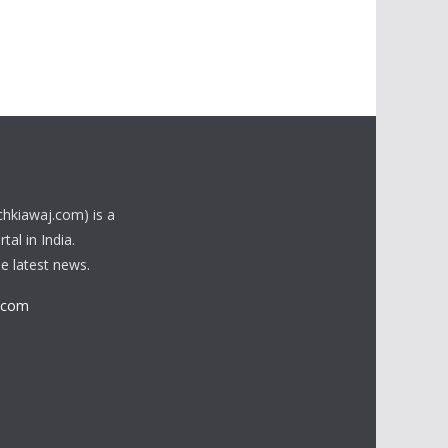
chkiawaj.com) is a
al in India.
he latest news.
.com